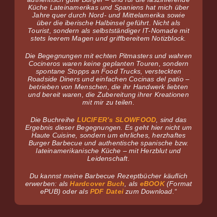
Küche Lateinamerikas und Spaniens hat mich über
Jahre quer durch Nord- und Mittelamerika sowie
über die iberische Halbinsel geführt. Nicht als
Tourist, sondern als selbstständiger IT-Nomade mit
stets leerem Magen und griffbereitem Notizblock.
Die Begegnungen mit echten Pitmasters und wahren
Cocineros waren keine geplanten Touren, sondern
spontane Stopps an Food Trucks, versteckten
Roadside Diners und einfachen Cocinas del patio –
betrieben von Menschen, die ihr Handwerk liebten
und bereit waren, die Zubereitung ihrer Kreationen
mit mir zu teilen.
Die Buchreihe
LUCIFER’s SLOWFOOD
, sind das
Ergebnis dieser Begegnungen. Es geht hier nicht um
Haute Cuisine, sondern um ehrliches, herzhaftes
Burger Barbecue und authentische spanische bzw.
lateinamerikanische Küche – mit Herzblut und
Leidenschaft.
Du kannst meine Barbecue Rezeptbücher käuflich
erwerben: als
Hardcover Buch
, als
eBOOK
(Format
ePUB) oder als
PDF Datei
zum Download.“