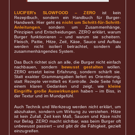
LUCIFER’s SLOWFOOD – ZERO
ist kein
Rezeptbuch, sondern ein Handbuch für Burger-
Handwerk. Hier geht es
nicht um Schritt-für-Schritt-
Anleitungen
, sondern um Zusammenhänge,
Prinzipien und Entscheidungen. ZERO erklärt, warum
Burger funktionieren – und warum sie scheitern.
Fleisch, Pattie, Hitze, Zeit, Käse, Sauce und Aufbau
werden nicht isoliert betrachtet, sondern als
zusammenhängendes System.
Das Buch richtet sich an alle, die Burger nicht einfach
nachbauen, sondern
bewuss
t ges
talten
wollen.
ZERO ersetzt keine Erfahrung, sondern schärft sie.
Statt exakter Grammangaben liefert es Orientierung,
statt Rezepte vermittelt es Kontrolle. Jede Seite folgt
einem klaren Gedanken und zeigt, wie
kleine
Eingriffe große Auswirkungen
haben – im Biss, in
der Textur und im Mundgefühl.
Auch Technik und Werkzeug werden nicht erklärt, um
abzuhaken, sondern um Wirkung zu verstehen. Hitze
ist kein Zufall, Zeit kein Maß, Saucen und Käse nicht
nur Belag. ZERO macht sichtbar, was beim Burger oft
unbewusst passiert – und gibt dir die Fähigkeit, gezielt
einzugreifen.