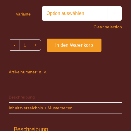

Variante
Clear selection
In den Warenkorb
Lucifer's
Slowfood
Band
ZERO
Menge
Artikelnummer:
n. v.
Beschreibung
Inhaltsverzeichnis + Musterseiten
Beschreibung