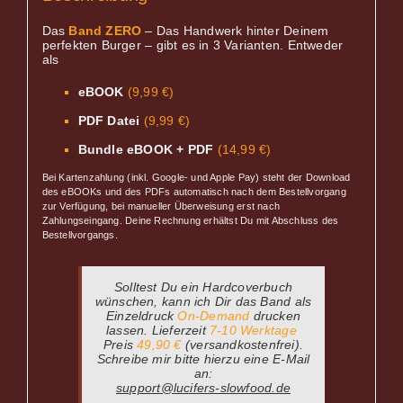
Das
Band ZERO
– Das Handwerk hinter Deinem
perfekten Burger – gibt es in 3 Varianten. Entweder
als
eBOOK
(9,99 €)
.
PDF Datei
(9,99 €)
.
Bundle eBOOK + PDF
(14,99 €)
Bei Kartenzahlung (inkl. Google- und Apple Pay) steht der Download
des eBOOKs und des PDFs automatisch nach dem Bestellvorgang
zur Verfügung, bei manueller Überweisung erst nach
Zahlungseingang. Deine Rechnung erhältst Du mit Abschluss des
Bestellvorgangs.
Solltest Du ein Hardcoverbuch
wünschen, kann ich Dir das Band als
Einzeldruck
On-Demand
drucken
lassen. Lieferzeit
7-10 Werktage
,
Preis
49,90 €
(versandkostenfrei).
Schreibe mir bitte hierzu eine E-Mail
an:
support@lucifers-slowfood.de